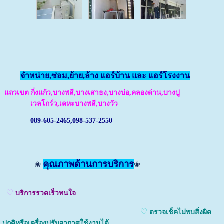
จำ
หน่
าย,
ซ่อม,ย้าย,ล้าง แอร์บ้าน และ แอร์โรงงาน
แถวเขต กิ่งแก้ว,บางพลี,บางเสาธง,บางบ่อ,คลองด่าน,บางปู
เวลโกร์ว,
เคหะบางพลี,บางวัว
089-605-2465,098-537-2550
คุณภาพด้านการบริการ
❀
❀
♡
บริการรวดเร็วทนใจ
♡
ตรวจเช็คไม่พบสิ่งผิด
ปกติหรือเครื่องปรับอากาศใช้งานได้